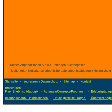
Dieses Angebot finden Sie u.a. unter den Suchbegriffen:
kletterferien kletterkurse erlebnistherapie erlebnispädagogik kletterschule 
Startseite
-
Impressum / Datenschutz
-
Sitemap
-
Kontakt
Broschüren:
Flyer Erlebnispädagogik
-
AdrenalinConzeptz-Programm
-
Erlebnispädago
Bildungsurlaub – Informationen
-
Häufig gestellte Fragen
-
Übersicht Ange