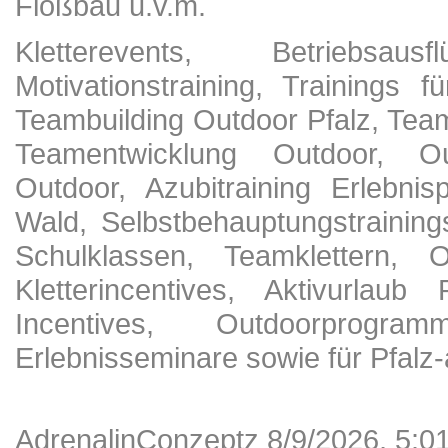
Floßbau u.v.m.
Kletterevents, Betriebsau
Motivationstraining, Trainings 
Teambuilding Outdoor Pfalz, Team
Teamentwicklung Outdoor, Out
Outdoor, Azubitraining Erlebni
Wald, Selbstbehauptungstraining
Schulklassen, Teamklettern, Ou
Kletterincentives, Aktivurlaub
Incentives, Outdoorprogra
Erlebnisseminare sowie für Pfalz-
AdrenalinConzeptz 8/9/2026, 5:0