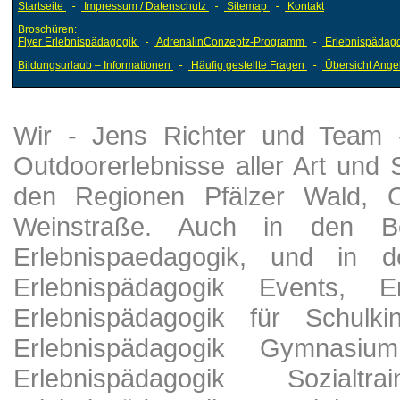
Startseite
-
Impressum / Datenschutz
-
Sitemap
-
Kontakt
Broschüren:
Flyer Erlebnispädagogik
-
AdrenalinConzeptz-Programm
-
Erlebnispädago
Bildungsurlaub – Informationen
-
Häufig gestellte Fragen
-
Übersicht Ange
Wir - Jens Richter und Team - 
Outdoorerlebnisse aller Art und
den Regionen Pfälzer Wald, 
Weinstraße. Auch in den Ber
Erlebnispaedagogik, und in d
Erlebnispädagogik Events, Er
Erlebnispädagogik für Schulki
Erlebnispädagogik Gymnasium
Erlebnispädagogik Sozialtr